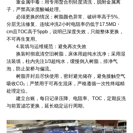
重金属中毒：用专用螯合剂轻度清洗，脱附金属离
子，严禁高浓度酸碱处理。
必须更换的情况：树脂颜色异常、破碎率高于5%、
分层无法修复、连续冲洗2小时电阻率仍低于17.5MΩ・
cm且TOC高于5ppb，说明已深度失效，只能整体更换，
不可再生复用。
4.装填与运维规范：避免再次失效
换装时彻底清空旧树脂，床体用超纯水洗净；采用湿
法装填，柱内先注1/3超纯水，缓慢倒入树脂，排净气
泡，防止架桥与偏流。
树脂开封后尽快使用，密封避光储存，避免接触空气
吸收CO₂；严禁用于可再生混床，严格遵循一次性终端精
处理定位。
建立台账，每日记录压降、电阻率、TOC，定期反洗
与前置滤芯更换，延长稳定运行周期。