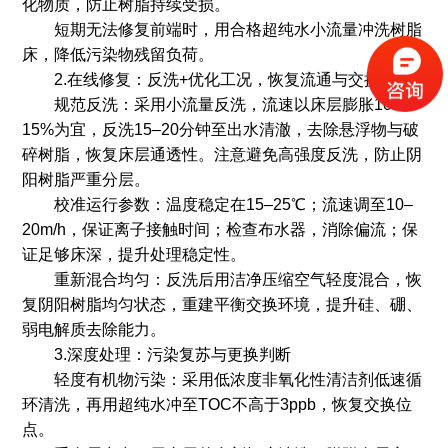
化物质，防止树脂持续受损。
短期无法修复前端时，用合格超纯水小流量冲洗树脂
床，降低污染物残留负荷。
2.在线修复：反洗+优化工况，恢复流通与交换
规范反洗：采用小流量反洗，流速以床层膨胀10%–
15%为宜，反洗15–20分钟至出水清澈，去除悬浮物与破
碎树脂，恢复床层通透性。注意避免高强度反洗，防止阴
阳树脂严重分层。
校准运行参数：温度稳定在15–25℃；流速调至10–
20m/h，保证离子接触时间；检查布水器，消除偏流；保
证足够床深，提升处理稳定性。
重新混合均匀：反洗后用洁净压缩空气轻度混合，恢
复阴阳树脂均匀状态，重建平衡交换环境，提升硅、硼、
弱电解质去除能力。
3.深度处理：污染复苏与更换判断
轻度有机物污染：采用低浓度非氧化性清洁剂低速循
环清洗，再用超纯水冲至TOC不高于3ppb，恢复交换位
点。