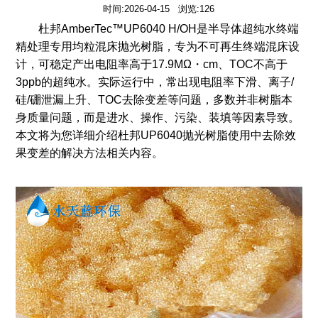
时间:2026-04-15 浏览:126
杜邦AmberTec™UP6040 H/OH是半导体超纯水终端
精处理专用均粒混床抛光树脂，专为不可再生终端混床设
计，可稳定产出电阻率高于17.9MΩ・cm、TOC不高于
3ppb的超纯水。实际运行中，常出现电阻率下滑、离子/
硅/硼泄漏上升、TOC去除变差等问题，多数并非树脂本
身质量问题，而是进水、操作、污染、装填等因素导致。
本文将为您详细介绍杜邦UP6040抛光树脂使用中去除效
果变差的解决方法相关内容。