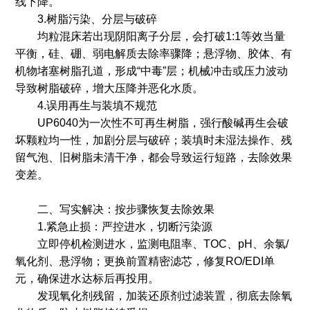
线下降。
3.树脂污染、分层与破碎
均粒混床若出现阴阳离子分层，会打破1:1等效当量
平衡，硅、硼、弱电解质去除率骤降；悬浮物、胶体、有
机物堵塞树脂孔道，形成“中毒”层；机械冲击或压力波动
导致树脂破碎，增大压降并恶化水质。
4.误用再生与装填不规范
UP6040为一次性不可再生树脂，强行酸碱再生会破
坏颗粒均一性，加剧分层与破碎；装填时未湿法操作、残
留气泡、旧树脂未清干净，都会导致运行短路，去除效果
变差。
二、写实解决：按步骤恢复去除效果
1.紧急止损：严控进水，切断污染源
立即停机检测进水，监测电阻率、TOC、pH、余氯/
氧化剂、悬浮物；更换前置精密滤芯，修复RO/EDI单
元，确保进水达标后再投用。
发现氧化剂残留，加装还原剂过滤装置，彻底去除氧