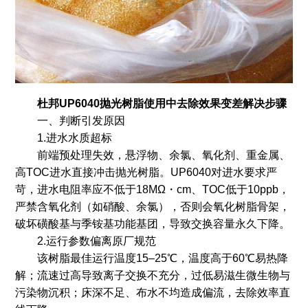
杜邦UP6040抛光树脂使用中去除效果变差解决步骤
一、判断引发原因
1.进水水质超标
前端预处理失效，悬浮物、余氯、氧化剂、重金属、
高TOC进水直接冲击抛光树脂。UP6040对进水要求严
苛，进水电阻率应不低于18MΩ・cm、TOC低于10ppb，
严禁含氧化剂（如硝酸、余氯），否则会氧化树脂骨架，
破坏磺酸基与季铵基功能基团，导致交换容量永久下降。
2.运行参数偏离原厂规范
该树脂最佳运行温度15–25℃，温度高于60℃易热降
解；流速过高导致离子交换不充分，过低易滋生微生物与
污染物沉积；床深不足、布水不均造成偏流，去除效率直