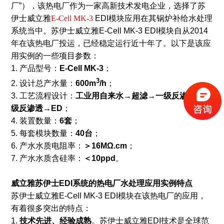
厂”），该热电厂作为一家高新技术发电企业，选择了苏
伊士威立雅
E-Cell MK-3
EDI模块应用在其锅炉补给水处理
系统当中。苏伊士威立雅E-Cell MK-3 EDI模块自从2014
年在该热电厂投运，已经稳定运行近十年了。以下是该应
用实例的一些项目参数：
1. 产品型号：
E-Cell MK-3
；
3
2. 设计总产水量：
600m
/h
；
3. 工艺流程设计：
工业用自来水→超滤→一级反渗透→二
级反渗透→ED
；
4. 装置数量：
6套
；
5. 每套模块数量：
40台
；
6. 产水水质电阻率：
＞16MΩ.cm
；
7. 产水水质含硅率：
＜10ppd
。
威立雅苏伊士EDI系统的热电厂水处理应用实例特点
苏伊士威立雅E-Cell MK-3 EDI模块在该热电厂的应用，
有着很多突出的特点：
1.
技术先进、经验成熟
。苏伊士威立雅EDI技术是全球范