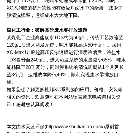
提升了15%以上，吨卤水处理成本降低了25%。同时，
XC系列膜的抗污染性能有效应对卤水中的杂质，减少了
膜清洗频率，运维成本大大地下降。
煤化工行业：破解高盐废水零排放难题
某煤化工企业高盐废水TDS约为60g/L，传统工艺浓缩至
120g/L后进入蒸发系统，吨水能耗高达50千瓦时。采用
XC-Max UHP超高压反渗透膜进行深度浓缩后，浓盐水
TDS提升至240g/L，进入蒸发系统的水量减少65%，吨水
能耗降至28千瓦时，同时膜系统的清洗周期从1个月延长
至3个月，运维成本降低40%，顺利实现废水零排放目
标。
如果您想了解更多杜邦XC系列膜的应用、价格、安装等
相关的资讯，欢迎随时在本网站留言或来电咨询相关资
讯！感谢您认真阅读！
本文由水天蓝环保(http://www.shuitianlan.com/)原创首