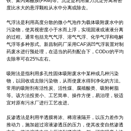
铁、聚丙烯酰胺(PAM)等。沉淀是利用重力沉淀分离将密
度比水大的悬浮颗粒从水中分离或除去。
气浮法是利用高度分散的微小气泡作为载体吸附废水中的
污染物，使其视密度小于水而上浮，实现固液或液液分离
的过程。通常包括充气气浮、溶气气浮、化学气浮和电解
气浮等多种形式。新昌制药厂采用CAF涡凹气浮装置对制
药废水进行预处理，在适当的药剂配合下，CODcr的平均
去除率可在25%左右。
吸附法是指利用多孔性固体吸附废水中某种或几种污染
物，以回收或去除污染物，从而使废水得到净化的方法。
常用的吸附剂有活性炭、活性煤、腐殖酸类、吸附树脂
等。该方法投资小、工艺简单、操作方便，易治理，较适
宜对原有污水厂进行工艺改进。
反渗透法是利用半透膜将浓、稀溶液隔开，以压力差作为
推动力，施加超过溶液渗透压的压力，使其改变自然渗透