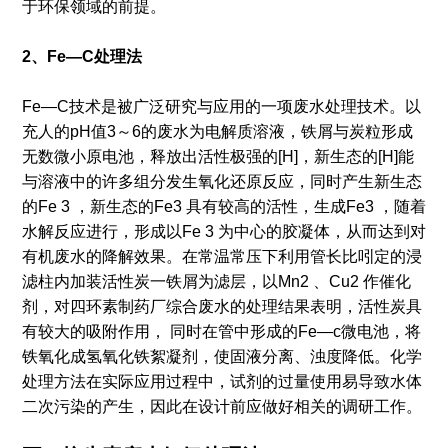
于环保领域的前提。
2、Fe—C处理法
Fe—C技术是被广泛研究与应用的一项废水处理技术。以
充人的pH值3～6的废水为电解质溶液，铁屑与炭粒形成
无数微小原电池，释放出活性极强的[H]，新生态的[H]能
与溶液中的许多组分发生氧化还原反应，同时产生新生态
的Fe 3 ，新生态的Fe3 具有较高的活性，生成Fe3 ，随着
水解反应进行，形成以Fe 3 为中心的胶凝体，从而达到对
有机废水的降解效果。在常温常压下利用管长比吲定的浸
滤柱内加装活性炭一铁屑为滤层，以Mn2 、Cu2 作催化
剂，对四环素制药厂综合废水的处理结果表明，活性炭具
有较大的吸附作用， 同时在管中形成的Fe—c微电池，将
铁氧化成氢氧化铁絮凝剂，使固液分离、浊度降低。化学
处理方法在实际应用过程中，试剂的过量使用易导致水体
二次污染的产生，因此在设计前应做好相关的调研工作。