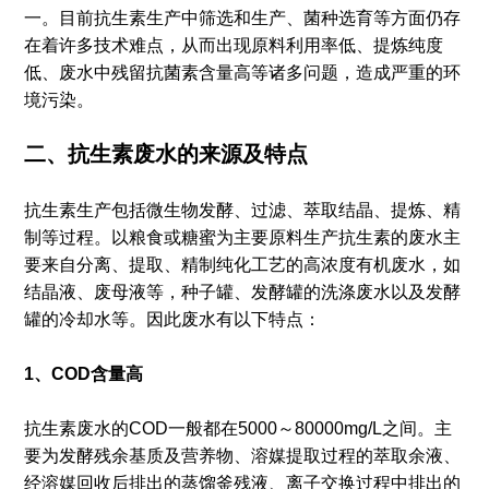
一。目前抗生素生产中筛选和生产、菌种选育等方面仍存
在着许多技术难点，从而出现原料利用率低、提炼纯度
低、废水中残留抗菌素含量高等诸多问题，造成严重的环
境污染。
二、抗生素废水的来源及特点
抗生素生产包括微生物发酵、过滤、萃取结晶、提炼、精
制等过程。以粮食或糖蜜为主要原料生产抗生素的废水主
要来自分离、提取、精制纯化工艺的高浓度有机废水，如
结晶液、废母液等，种子罐、发酵罐的洗涤废水以及发酵
罐的冷却水等。因此废水有以下特点：
1、COD含量高
抗生素废水的COD一般都在5000～80000mg/L之间。主
要为发酵残余基质及营养物、溶媒提取过程的萃取余液、
经溶媒回收后排出的蒸馏釜残液、离子交换过程中排出的