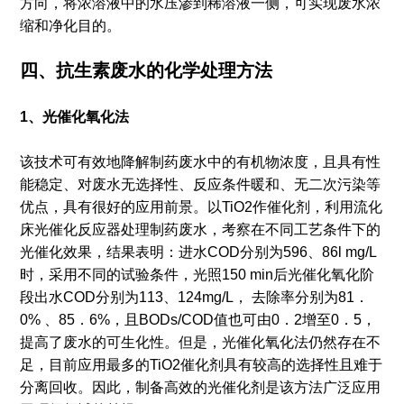
方向，将浓溶液中的水压渗到稀溶液一侧，可实现废水浓
缩和净化目的。
四、抗生素废水的化学处理方法
1、光催化氧化法
该技术可有效地降解制药废水中的有机物浓度，且具有性
能稳定、对废水无选择性、反应条件暖和、无二次污染等
优点，具有很好的应用前景。以TiO2作催化剂，利用流化
床光催化反应器处理制药废水，考察在不同工艺条件下的
光催化效果，结果表明：进水COD分别为596、86l mg/L
时，采用不同的试验条件，光照150 min后光催化氧化阶
段出水COD分别为113、124mg/L， 去除率分别为81．
0% 、85．6%，且BODs/COD值也可由0．2增至0．5，
提高了废水的可生化性。但是，光催化氧化法仍然存在不
足，目前应用最多的TiO2催化剂具有较高的选择性且难于
分离回收。因此，制备高效的光催化剂是该方法广泛应用