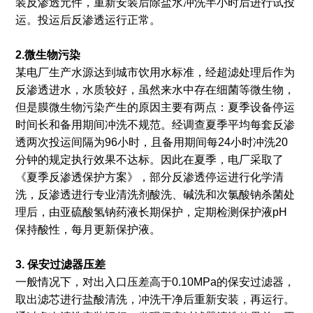
装反渗透元件，重新安装后除盐水冲洗半小时后进行试投
运。投运后反渗透运行正常。
2.微生物污染
某电厂生产水源达到城市饮用水标准，经超滤处理后作为
反渗透进水，水质较好，虽然来水中存在细菌等微生物，
但是膜微生物污染产生的原因主要有两点：夏季设备停运
时间长和备用期间冲洗不规范。经调查夏季平均每套反渗
透两次投运间隔为96小时，且备用期间每24小时冲洗20
分钟的规定执行效果不达标。因此在夏季，电厂采取了
《夏季反渗透保护方案》，部分反渗透停运进行化学清
洗，反渗透进行专业清洗剂酸洗、碱洗和次氯酸钠杀菌处
理后，由亚硫酸氢钠药液长期保护，定期检测保护液pH
保持酸性，每月更新保护液。
3. 保安过滤器压差
一般情况下，对出入口压差高于0.10MPa的保安过滤器，
取出滤芯进行盐酸清洗，冲洗干净后重新安装，再运行。