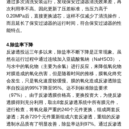
通过多次清洗安装运行，发现保安过滤器清洗效果差，再
次利用率不高。因此更新了压差标准，当压力高于
0.20MPa后，直接更换滤芯，这样不仅减少了清洗操作，
而且延长了保安过滤器的运行时间，符合保安过滤器的性
能特点。
4.除盐率下降
反渗透投运三年多以来，除盐率不断下降是正常现象。虽
然在运行过程中通过连续加入亚硫酸氢钠（NaHSO3），
与水中的氧化物（主要为余氯）进行反应，来降低氧化物
对膜造成的氧化伤害，但是随着时间的推移，膜氧化终究
会发生，只是氧化速度较缓慢。膜的氧化造成反渗透除盐
率自投运的99%下降至95%。达不到标准除盐要求
（97%）。由于反渗透膜价格高，更换投资大，为使反渗
透膜得到充分利用，取出8套反渗透系统中所有膜元件，
进行检查，将氧化最严重的240个元件更换，组成两套反
渗透；其余720个元件重新组成六套反渗透，重组的反渗
透制水品质有了明显改善，除盐率达到97%。通过反渗透