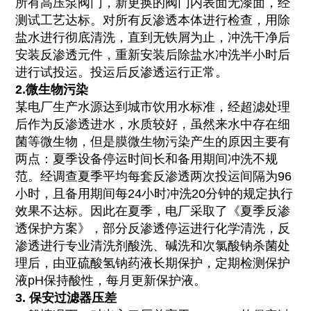
所有高压泵阀门，新更换的阀门内表面无漆面，经
测试工艺达标。对所有反渗透本体进行检查，用除
盐水进行彻底清洗，直到无铁屑为止，冲洗干净后
安装反渗透元件，重新安装后除盐水冲洗半小时后
进行试投运。投运后反渗透运行正常。
2.微生物污染
某电厂生产水源达到城市饮用水标准，经超滤处理
后作为反渗透进水，水质较好，虽然来水中存在细
菌等微生物，但是膜微生物污染产生的原因主要有
两点：夏季设备停运时间长和备用期间冲洗不规
范。经调查夏季平均每套反渗透两次投运间隔为96
小时，且备用期间每24小时冲洗20分钟的规定执行
效果不达标。因此在夏季，电厂采取了《夏季反渗
透保护方案》，部分反渗透停运进行化学清洗，反
渗透进行专业清洗剂酸洗、碱洗和次氯酸钠杀菌处
理后，由亚硫酸氢钠药液长期保护，定期检测保护
液pH保持酸性，每月更新保护液。
3. 保安过滤器压差