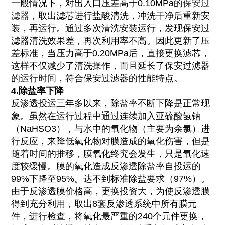
一般情况下，对出入口压差高于0.10MPa的
保安过
滤器
，取出滤芯进行盐酸清洗，冲洗干净后重新安
装，再运行。通过多次清洗安装运行，发现保安过
滤器清洗效果差，再次利用率不高。因此更新了压
差标准，当压力高于0.20MPa后，直接更换滤芯，
这样不仅减少了清洗操作，而且延长了保安过滤器
的运行时间，符合保安过滤器的性能特点。
4.除盐率下降
反渗透投运三年多以来，除盐率不断下降是正常现
象。虽然在运行过程中通过连续加入亚硫酸氢钠
（NaHSO3），与水中的氧化物（主要为余氯）进
行反应，来降低氧化物对膜造成的氧化伤害，但是
随着时间的推移，膜氧化终究会发生，只是氧化速
度较缓慢。膜的氧化造成反渗透除盐率自投运的
99%下降至95%。达不到标准除盐要求（97%）。
由于反渗透膜价格高，更换投资大，为使反渗透膜
得到充分利用，取出8套反渗透系统中所有膜元
件，进行检查，将氧化最严重的240个元件更换，